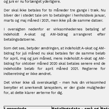
og juni er nu forlænget yderligere.
Der skal ikke betales for to måneder tre gange i træk. Nu
bliver der i stedet tale om to betalinger i henholdsvis januar,
marts og maj måned i 2021, men ikke på de samme datoer.
I oversigten nedenfor er virksomhedernes betaling af
indeholdt A-skat og AM-bidrag arrangeret efter
betalingsdatoerne.
Som det ses, betyder ændringen, at indeholdt A-skat og AM-
bidrag for juli måned nu skal betales før de samme beløb
for april, maj og juni måned, mens indeholdt A-skat og AM-
bidrag for oktober måned 2020 skal betales senere end de
indeholdte beløb for april måned 2021. Reglerne for
indberetning er ikke ændret.
Det virker ikke så overskueligt - men hvis din virksomhed
benytter et anerkendt lønsystem, er der gode muligheder
for, at dette klarer ærterne for dig.
Lønperiode
Betalingsdato - små og
Beta