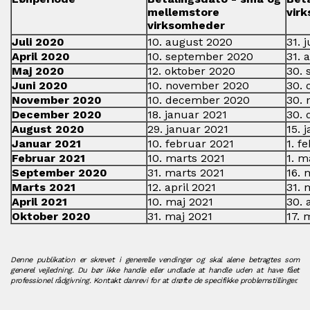
mellemstore
vir
virksomheder
Juli 2020
10. august 2020
31. 
April 2020
10. september 2020
31. 
Maj 2020
12. oktober 2020
30.
Juni 2020
10. november 2020
30. 
November 2020
10. december 2020
30.
December 2020
18. januar 2021
30.
August 2020
29. januar 2021
15. 
Januar 2021
10. februar 2021
1. f
Februar 2021
10. marts 2021
1. m
September 2020
31. marts 2021
16. 
Marts 2021
12. april 2021
31. 
April 2021
10. maj 2021
30. 
Oktober 2020
31. maj 2021
17. 
Denne publikation er skrevet i generelle vendinger og skal alene betragtes som
generel vejledning. Du bør ikke handle eller undlade at handle uden at have fået
professionel rådgivning. Kontakt danrevi for at drøfte de specifikke problemstillinger.