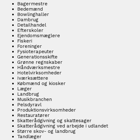
Bagermestre
Bedemænd
Bowlinghaller
Dambrug
Detailhandel
Efterskoler
Ejendomsmæglere
Fiskeri
Foreninger
Fysioterapeuter
Generationsskifte
Grønne regnskaber
Håndværksmestre
Hotelvirksomheder
Iværksættere
Købmænd og kiosker
Læger
Landbrug
Musikbranchen
Pelsdyravl
Produktionsvirksomheder
Restauratører
Skatterådgivning og skattesager
Skatterådgivning ved arbejde i udlandet
Større skov- og landbrug
Tandlæger