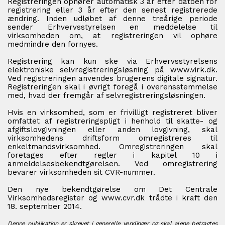
Registreringen ophører automatisk 3 år efter datoen for
registrering eller 3 år efter den senest registrerede
ændring. Inden udløbet af denne treårige periode
sender Erhvervsstyrelsen en meddelelse til
virksomheden om, at registreringen vil ophøre
medmindre den fornyes.
Registrering kan kun ske via Erhvervsstyrelsens
elektroniske selvregistreringsløsning på www.virk.dk.
Ved registreringen anvendes brugerens digitale signatur.
Registreringen skal i øvrigt foregå i overensstemmelse
med, hvad der fremgår af selvregistreringsløsningen.
Hvis en virksomhed, som er frivilligt registreret bliver
omfattet af registreringspligt i henhold til skatte- og
afgiftslovgivningen eller anden lovgivning, skal
virksomhedens driftsform omregistreres til
enkeltmandsvirksomhed. Omregistreringen skal
foretages efter regler i kapitel 10 i
anmeldelsesbekendtgørelsen. Ved omregistrering
bevarer virksomheden sit CVR-nummer.
Den nye bekendtgørelse om Det Centrale
Virksomhedsregister og www.cvr.dk trådte i kraft den
18. september 2014.
Denne publikation er skrevet i generelle vendinger og skal alene betragtes