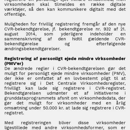
virksomheden skal tilmeldes en række digitale
værktøjer, så den kan kommunikere digitalt med det
offentlige.
Muligheden for frivillig registrering fremgår af den nye
CVR-bekendtgørelse, jf. bekendtgørelse nr. 932 af 21.
august 2014, som yderligere indeholder en
sammenskrivning af den hidtil gældende CVR-
bekendtgørelse og efterfølgende
ændringsbekendtgørelser.
Registrering af personligt ejede mindre virksomheder
(PMV’er)
De ændrede regler i CVR-bekendtgørelsen gør det
muligt for personligt ejede mindre virksomheder (PMV),
der ikke er omfattet af en lovbestemt pligt til at
registrere sig i Det Centrale Virksomhedsregister,
frivilligt kan lade sig registrere i CVR-registret.
Bekendtgørelsen udmønter et af initiativerne i
grunddataprogrammets afsnit om virksomhedsdata, der
gør det muligt for virksomheder med en årlig
omsætning under 50.000 kr. at lade sig registrere i CVR-
registret.
Med registreringen bliver disse virksomheder
ligestillede med andre virksomhedsformer, som er