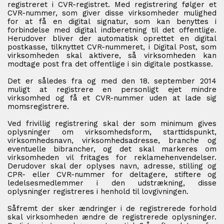
registreret i CVR-registret. Med registrering følger et
CVR-nummer, som giver disse virksomheder mulighed
for at få en digital signatur, som kan benyttes i
forbindelse med digital indberetning til det offentlige.
Herudover bliver der automatisk oprettet en digital
postkasse, tilknyttet CVR-nummeret, i Digital Post, som
virksomheden skal aktivere, så virksomheden kan
modtage post fra det offentlige i sin digitale postkasse.
Det er således fra og med den 18. september 2014
muligt at registrere en personligt ejet mindre
virksomhed og få et CVR-nummer uden at lade sig
momsregistrere.
Ved frivillig registrering skal der som minimum gives
oplysninger om virksomhedsform, starttidspunkt,
virksomhedsnavn, virksomhedsadresse, branche og
eventuelle bibrancher, og det skal markeres om
virksomheden vil fritages for reklamehenvendelser.
Derudover skal der oplyses navn, adresse, stilling og
CPR- eller CVR-nummer for deltagere, stiftere og
ledelsesmedlemmer i den udstrækning, disse
oplysninger registreres i henhold til lovgivningen.
Såfremt der sker ændringer i de registrerede forhold
skal virksomheden ændre de registrerede oplysninger.