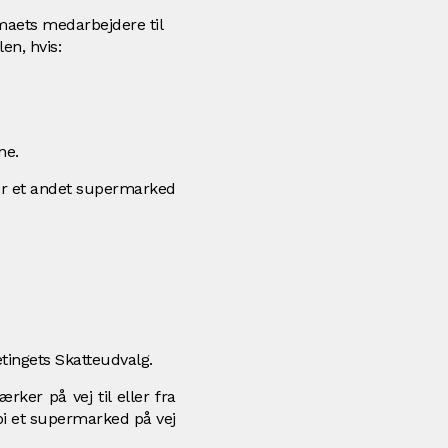
rmaets medarbejdere til
en, hvis:
ne.
ler et andet supermarked
ketingets Skatteudvalg.
ker på vej til eller fra
rbi et supermarked på vej