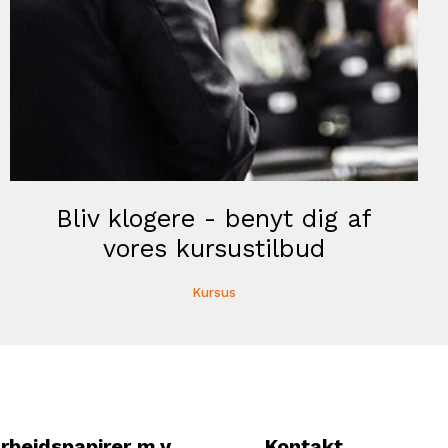
Bliv klogere - benyt dig af
vores kursustilbud
Kursus
rbejdspapirer m.v.
Kontakt