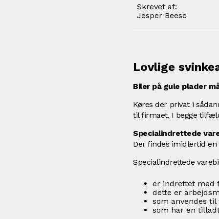
Skrevet af:
Jesper Beese
Lovlige svinkeæ
Biler på gule plader 
Køres der privat i såda
til firmaet. I begge tilfæ
Specialindrettede vare
Der findes imidlertid en 
Specialindrettede vareb
er indrettet med
dette er arbejds
som anvendes til 
som har en tilladt