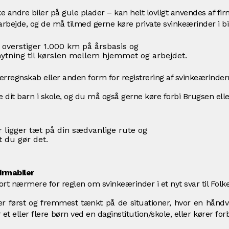
 andre biler på gule plader – kan helt lovligt anvendes af fi
bejde, og de må tilmed gerne køre private svinkeærinder i bil
 overstiger 1.000 km på årsbasis og
lknytning til kørslen mellem hjemmet og arbejdet.
erregnskab eller anden form for registrering af svinkeærinder
 dit barn i skole, og du må også gerne køre forbi Brugsen el
 ligger tæt på din sædvanlige rute og
at du gør det.
irmabiler
ort nærmere for reglen om svinkeærinder i et
nyt svar til Fol
r først og fremmest tænkt på de situationer, hvor en håndvær
 et eller flere børn ved en daginstitution/skole, eller kører fo