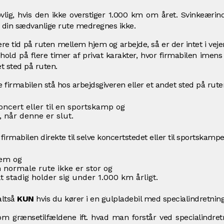
ovlig, hvis den ikke overstiger 1.000 km om året. Svinkeærind
 din sædvanlige rute medregnes ikke.
re tid på ruten mellem hjem og arbejde, så er der intet i veje
hold på flere timer af privat karakter, hvor firmabilen imens
et sted på ruten.
firmabilen stå hos arbejdsgiveren eller et andet sted på ruten 
 koncert eller til en sportskamp og
, når denne er slut.
firmabilen direkte til selve koncertstedet eller til sportskampe
jem og
n normale rute ikke er stor og
t stadig holder sig under 1.000 km årligt.
altså
KUN
hvis du kører i en gulpladebil med specialindretning
om grænsetilfældene ift. hvad man forstår ved specialindre