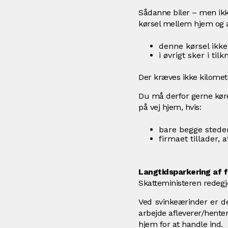
Sådanne biler – men ikke
kørsel mellem hjem og ar
denne kørsel ikke
i øvrigt sker i ti
Der kræves ikke kilomet
Du må derfor gerne køre
på vej hjem, hvis:
bare begge steder
firmaet tillader, 
Langtidsparkering af f
Skatteministeren redegj
Ved svinkeærinder er de
arbejde afleverer/henter
hjem for at handle ind.