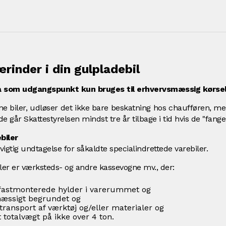
rinder i din gulpladebil
må som udgangspunkt kun bruges til erhvervsmæssig kørsel
nne biler, udløser det ikke bare beskatning hos chaufføren,
lde går Skattestyrelsen mindst tre år tilbage i tid hvis de "fange
biler
vigtig undtagelse for såkaldte specialindrettede varebiler.
iler er værksteds- og andre kassevogne mv., der:
 fastmonterede hylder i varerummet og
mæssigt begrundet og
transport af værktøj og/eller materialer og
 totalvægt på ikke over 4 ton.