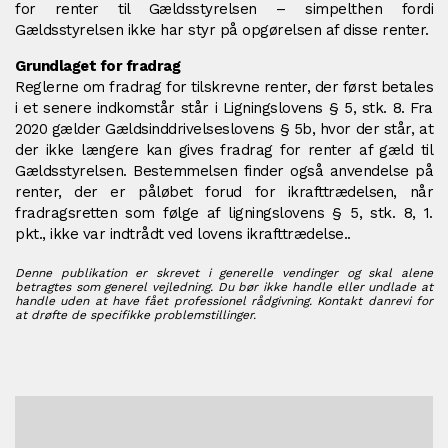
for renter til Gældsstyrelsen – simpelthen fordi
Gældsstyrelsen ikke har styr på opgørelsen af disse renter.
Grundlaget for fradrag
Reglerne om fradrag for tilskrevne renter, der først betales
i et senere indkomstår står i Ligningslovens § 5, stk. 8. Fra
2020 gælder Gældsinddrivelseslovens § 5b, hvor der står, at
der ikke længere kan gives fradrag for renter af gæld til
Gældsstyrelsen. Bestemmelsen finder også anvendelse på
renter, der er påløbet forud for ikrafttrædelsen, når
fradragsretten som følge af ligningslovens § 5, stk. 8, 1.
pkt., ikke var indtrådt ved lovens ikrafttrædelse..
Denne publikation er skrevet i generelle vendinger og skal alene
betragtes som generel vejledning. Du bør ikke handle eller undlade at
handle uden at have fået professionel rådgivning. Kontakt danrevi for
at drøfte de specifikke problemstillinger.