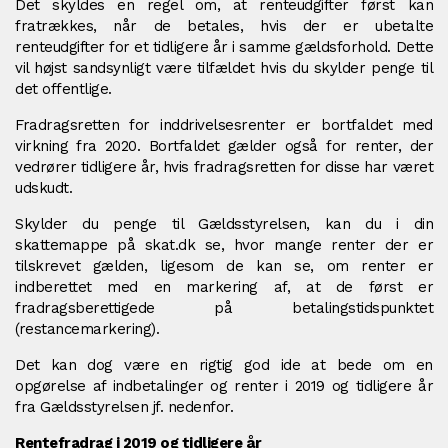
Det skyldes en regel om, at renteudgifter først kan
fratrækkes, når de betales, hvis der er ubetalte
renteudgifter for et tidligere år i samme gældsforhold. Dette
vil højst sandsynligt være tilfældet hvis du skylder penge til
det offentlige.
Fradragsretten for inddrivelsesrenter er bortfaldet med
virkning fra 2020. Bortfaldet gælder også for renter, der
vedrører tidligere år, hvis fradragsretten for disse har været
udskudt.
Skylder du penge til Gældsstyrelsen, kan du i din
skattemappe på skat.dk se, hvor mange renter der er
tilskrevet gælden, ligesom de kan se, om renter er
indberettet med en markering af, at de først er
fradragsberettigede på betalingstidspunktet
(restancemarkering).
Det kan dog være en rigtig god ide at bede om en
opgørelse af indbetalinger og renter i 2019 og tidligere år
fra Gældsstyrelsen jf. nedenfor.
Rentefradrag i 2019 og tidligere år