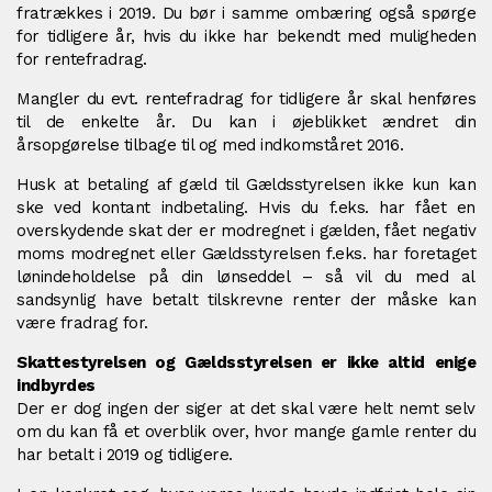
fratrækkes i 2019. Du bør i samme ombæring også spørge
for tidligere år, hvis du ikke har bekendt med muligheden
for rentefradrag.
Mangler du evt. rentefradrag for tidligere år skal henføres
til de enkelte år. Du kan i øjeblikket ændret din
årsopgørelse tilbage til og med indkomståret 2016.
Husk at betaling af gæld til Gældsstyrelsen ikke kun kan
ske ved kontant indbetaling. Hvis du f.eks. har fået en
overskydende skat der er modregnet i gælden, fået negativ
moms modregnet eller Gældsstyrelsen f.eks. har foretaget
lønindeholdelse på din lønseddel – så vil du med al
sandsynlig have betalt tilskrevne renter der måske kan
være fradrag for.
Skattestyrelsen og Gældsstyrelsen er ikke altid enige
indbyrdes
Der er dog ingen der siger at det skal være helt nemt selv
om du kan få et overblik over, hvor mange gamle renter du
har betalt i 2019 og tidligere.