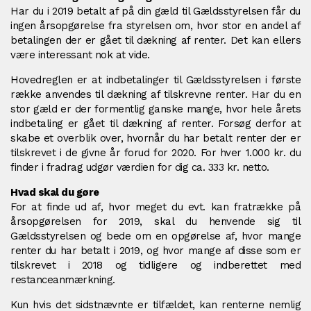
Har du i 2019 betalt af på din gæld til Gældsstyrelsen får du
ingen årsopgørelse fra styrelsen om, hvor stor en andel af
betalingen der er gået til dækning af renter. Det kan ellers
være interessant nok at vide.
Hovedreglen er at indbetalinger til Gældsstyrelsen i første
række anvendes til dækning af tilskrevne renter. Har du en
stor gæld er der formentlig ganske mange, hvor hele årets
indbetaling er gået til dækning af renter. Forsøg derfor at
skabe et overblik over, hvornår du har betalt renter der er
tilskrevet i de givne år forud for 2020. For hver 1.000 kr. du
finder i fradrag udgør værdien for dig ca. 333 kr. netto.
Hvad skal du gøre
For at finde ud af, hvor meget du evt. kan fratrække på
årsopgørelsen for 2019, skal du henvende sig til
Gældsstyrelsen og bede om en opgørelse af, hvor mange
renter du har betalt i 2019, og hvor mange af disse som er
tilskrevet i 2018 og tidligere og indberettet med
restanceanmærkning.
Kun hvis det sidstnævnte er tilfældet, kan renterne nemlig