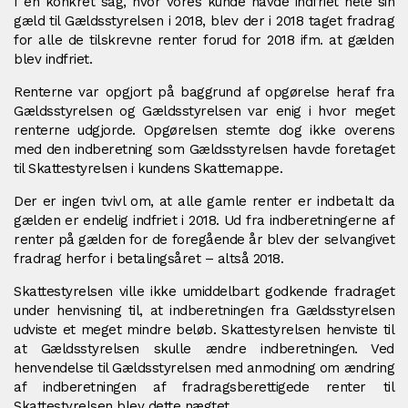
I en konkret sag, hvor vores kunde havde indfriet hele sin
gæld til Gældsstyrelsen i 2018, blev der i 2018 taget fradrag
for alle de tilskrevne renter forud for 2018 ifm. at gælden
blev indfriet.
Renterne var opgjort på baggrund af opgørelse heraf fra
Gældsstyrelsen og Gældsstyrelsen var enig i hvor meget
renterne udgjorde. Opgørelsen stemte dog ikke overens
med den indberetning som Gældsstyrelsen havde foretaget
til Skattestyrelsen i kundens Skattemappe.
Der er ingen tvivl om, at alle gamle renter er indbetalt da
gælden er endelig indfriet i 2018. Ud fra indberetningerne af
renter på gælden for de foregående år blev der selvangivet
fradrag herfor i betalingsåret – altså 2018.
Skattestyrelsen ville ikke umiddelbart godkende fradraget
under henvisning til, at indberetningen fra Gældsstyrelsen
udviste et meget mindre beløb. Skattestyrelsen henviste til
at Gældsstyrelsen skulle ændre indberetningen. Ved
henvendelse til Gældsstyrelsen med anmodning om ændring
af indberetningen af fradragsberettigede renter til
Skattestyrelsen blev dette nægtet.