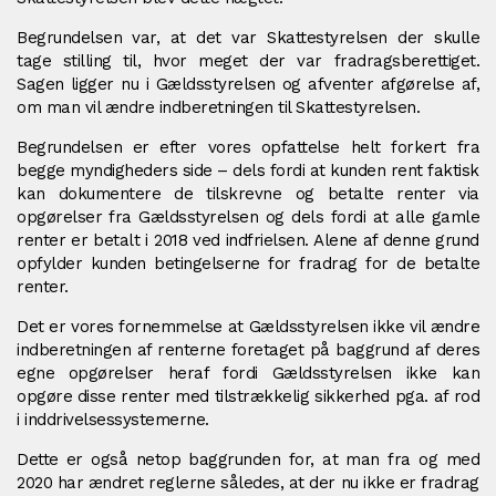
Begrundelsen var, at det var Skattestyrelsen der skulle
tage stilling til, hvor meget der var fradragsberettiget.
Sagen ligger nu i Gældsstyrelsen og afventer afgørelse af,
om man vil ændre indberetningen til Skattestyrelsen.
Begrundelsen er efter vores opfattelse helt forkert fra
begge myndigheders side – dels fordi at kunden rent faktisk
kan dokumentere de tilskrevne og betalte renter via
opgørelser fra Gældsstyrelsen og dels fordi at alle gamle
renter er betalt i 2018 ved indfrielsen. Alene af denne grund
opfylder kunden betingelserne for fradrag for de betalte
renter.
Det er vores fornemmelse at Gældsstyrelsen ikke vil ændre
indberetningen af renterne foretaget på baggrund af deres
egne opgørelser heraf fordi Gældsstyrelsen ikke kan
opgøre disse renter med tilstrækkelig sikkerhed pga. af rod
i inddrivelsessystemerne.
Dette er også netop baggrunden for, at man fra og med
2020 har ændret reglerne således, at der nu ikke er fradrag