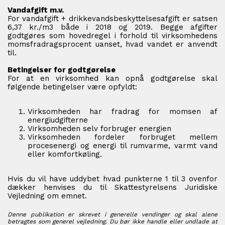
Vandafgift m.v.
For vandafgift + drikkevandsbeskyttelsesafgift er satsen
6,37 kr./m3 både i 2018 og 2019. Begge afgifter
godtgøres som hovedregel i forhold til virksomhedens
momsfradragsprocent uanset, hvad vandet er anvendt
til.
Betingelser for godtgørelse
For at en virksomhed kan opnå godtgørelse skal
følgende betingelser være opfyldt:
Virksomheden har fradrag for momsen af
energiudgifterne
Virksomheden selv forbruger energien
Virksomheden fordeler forbruget mellem
procesenergi og energi til rumvarme, varmt vand
eller komfortkøling.
Hvis du vil have uddybet hvad punkterne 1 til 3 ovenfor
dækker henvises du til Skattestyrelsens Juridiske
Vejledning om emnet.
Denne publikation er skrevet i generelle vendinger og skal alene
betragtes som generel vejledning. Du bør ikke handle eller undlade at