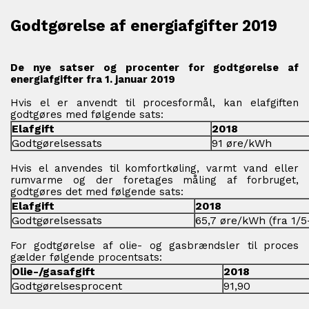
Godtgørelse af energiafgifter 2019
De nye satser og procenter for godtgørelse af
energiafgifter fra 1. januar 2019
Hvis el er anvendt til procesformål, kan elafgiften
godtgøres med følgende sats:
Elafgift
2018
Godtgørelsessats
91 øre/kWh
Hvis el anvendes til komfortkøling, varmt vand eller
rumvarme og der foretages måling af forbruget,
godtgøres det med følgende sats:
Elafgift
2018
Godtgørelsessats
65,7 øre/kWh (fra 1/5
For godtgørelse af olie- og gasbrændsler til proces
gælder følgende procentsats:
Olie-/gasafgift
2018
Godtgørelsesprocent
91,90