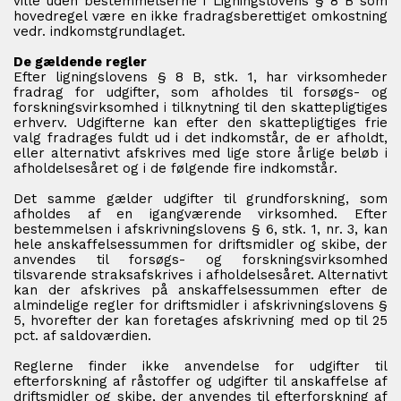
ville uden bestemmelserne i Ligningslovens § 8 B som
hovedregel være en ikke fradragsberettiget omkostning
vedr. indkomstgrundlaget.
De gældende regler
Efter ligningslovens § 8 B, stk. 1, har virksomheder
fradrag for udgifter, som afholdes til forsøgs- og
forskningsvirksomhed i tilknytning til den skattepligtiges
erhverv. Udgifterne kan efter den skattepligtiges frie
valg fradrages fuldt ud i det indkomstår, de er afholdt,
eller alternativt afskrives med lige store årlige beløb i
afholdelsesåret og i de følgende fire indkomstår.
Det samme gælder udgifter til grundforskning, som
afholdes af en igangværende virksomhed. Efter
bestemmelsen i afskrivningslovens § 6, stk. 1, nr. 3, kan
hele anskaffelsessummen for driftsmidler og skibe, der
anvendes til forsøgs- og forskningsvirksomhed
tilsvarende straksafskrives i afholdelsesåret. Alternativt
kan der afskrives på anskaffelsessummen efter de
almindelige regler for driftsmidler i afskrivningslovens §
5, hvorefter der kan foretages afskrivning med op til 25
pct. af saldoværdien.
Reglerne finder ikke anvendelse for udgifter til
efterforskning af råstoffer og udgifter til anskaffelse af
driftsmidler og skibe, der anvendes til efterforskning af