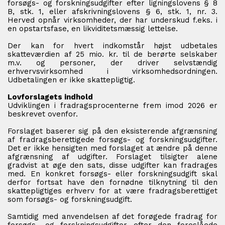
forsøgs- og forskningsudgifter efter ligningslovens § 8
B, stk. 1, eller afskrivningslovens § 6, stk. 1, nr. 3.
Herved opnår virksomheder, der har underskud f.eks. i
en opstartsfase, en likviditetsmæssig lettelse.
Der kan for hvert indkomstår højst udbetales
skatteværdien af 25 mio. kr. til de berørte selskaber
m.v. og personer, der driver selvstændig
erhvervsvirksomhed i virksomhedsordningen.
Udbetalingen er ikke skattepligtig.
Lovforslagets indhold
Udviklingen i fradragsprocenterne frem imod 2026 er
beskrevet ovenfor.
Forslaget baserer sig på den eksisterende afgrænsning
af fradragsberettigede forsøgs- og forskningsudgifter.
Det er ikke hensigten med forslaget at ændre på denne
afgrænsning af udgifter. Forslaget tilsigter alene
gradvist at øge den sats, disse udgifter kan fradrages
med. En konkret forsøgs- eller forskningsudgift skal
derfor fortsat have den fornødne tilknytning til den
skattepligtiges erhverv for at være fradragsberettiget
som forsøgs- og forskningsudgift.
Samtidig med anvendelsen af det forøgede fradrag for
forsøgs- og forskningsudgifter efter den foreslåede