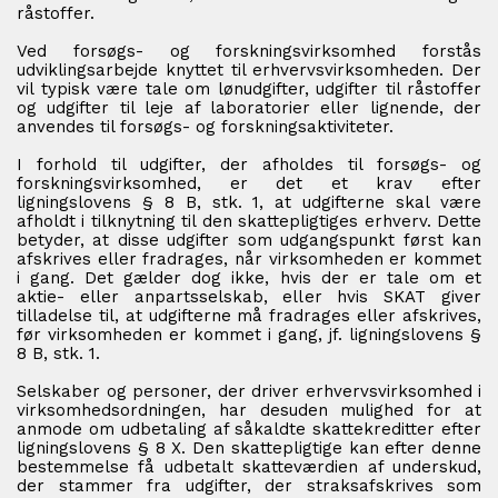
råstoffer.
Ved forsøgs- og forskningsvirksomhed forstås
udviklingsarbejde knyttet til erhvervsvirksomheden. Der
vil typisk være tale om lønudgifter, udgifter til råstoffer
og udgifter til leje af laboratorier eller lignende, der
anvendes til forsøgs- og forskningsaktiviteter.
I forhold til udgifter, der afholdes til forsøgs- og
forskningsvirksomhed, er det et krav efter
ligningslovens § 8 B, stk. 1, at udgifterne skal være
afholdt i tilknytning til den skattepligtiges erhverv. Dette
betyder, at disse udgifter som udgangspunkt først kan
afskrives eller fradrages, når virksomheden er kommet
i gang. Det gælder dog ikke, hvis der er tale om et
aktie- eller anpartsselskab, eller hvis SKAT giver
tilladelse til, at udgifterne må fradrages eller afskrives,
før virksomheden er kommet i gang, jf. ligningslovens §
8 B, stk. 1.
Selskaber og personer, der driver erhvervsvirksomhed i
virksomhedsordningen, har desuden mulighed for at
anmode om udbetaling af såkaldte skattekreditter efter
ligningslovens § 8 X. Den skattepligtige kan efter denne
bestemmelse få udbetalt skatteværdien af underskud,
der stammer fra udgifter, der straksafskrives som