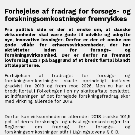
Forhøjelse af fradrag for forsøgs- og
forskningsomkostninger fremrykkes
Fra politisk side er der et ønske om, at danske
virksomheder skal være gode til udvikle og udnytte
nye, innovative løsninger. Derfor er der et ønske om
gode vilkår for erhvervsvirksomheder, der har
aktiviteter inden for forsøgs- og
forskningsvirksomhed. Der er derfor nu fremsat
lovforslag L227 på baggrund af et bredt flertal blandt
aftaleparterne.
Forhøjelsen af fradraget for forsøgs- og
forskningsomkostninger skulle oprindeligt indfases
gradvist fra 2019 og frem mod 2026. Men nu har et
bredt flertal i Folketingen i en ny skatteaftale besluttet,
at indfasningen af det forhøjede forskningsfradrag sker
med virkning allerede for 2018.
Derfor kan virksomhederne allerede i 2018 trække 101,5
pct. af deres forsknings- og udviklingsomkostninger fra.
Reglerne om fradrag for forsøgs- og
forskningsomkostninger står i Ligningslovens § 8 B.