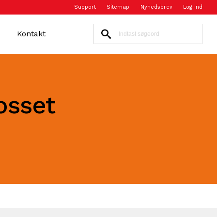
Support
Sitemap
Nyhedsbrev
Log ind
Kontakt
osset