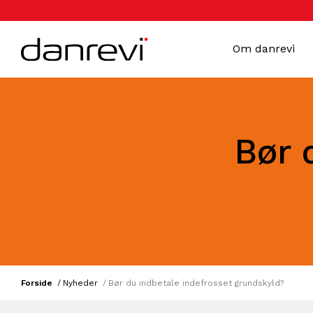
Om danrevi
Bør 
Forside
Nyheder
Bør du indbetale indefrosset grundskyld?