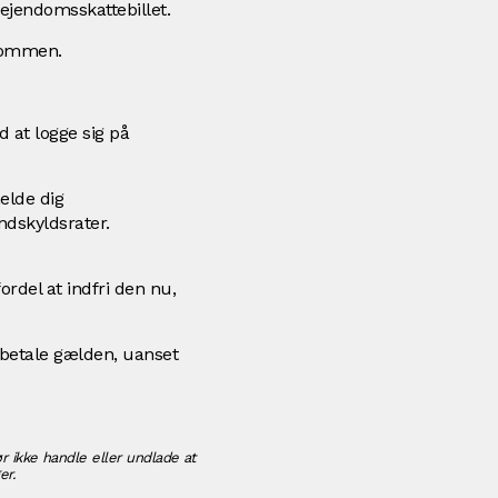
ejendomsskattebillet.
ndommen.
 at logge sig på
elde dig
undskyldsrater.
rdel at indfri den nu,
 betale gælden, uanset
r ikke handle eller undlade at
er.