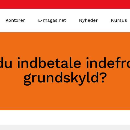
Kontorer
E-magasinet
Nyheder
Kursus
du indbetale indefr
grundskyld?