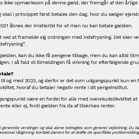
s ikke opmærksom på denne gæld, der fremgår af den årlige 
kal i princippet først betales den dag, hvor du sælger eje
 2021 åbnes der imidlertid for at man nu kan betale gælden.
t ved at framelde sig ordningen med indefrysning. Det sker ved
defrysning”.
 gælden, kan du ikke få pengene tilbage, men du kan altid tilm
en. I så fald vil tilmeldingen få virkning for efterfølgende gr
etale?
 til og med 2023, og derfor er det som udgangspunkt kun en fo
iditet, hvoraf du betaler negativ rente i dit pengeinstitut.
gangspunkt være en fordel for alle med overskudslikviditet at
nte eller ej, fordi gælden fra da af tilskrives renter.
i generelle vendinger og skal alene betragtes som generel vejledning. Du bø
ssionel rådgivning. Kontakt danrevi for at drøfte de specifikke problemstilling