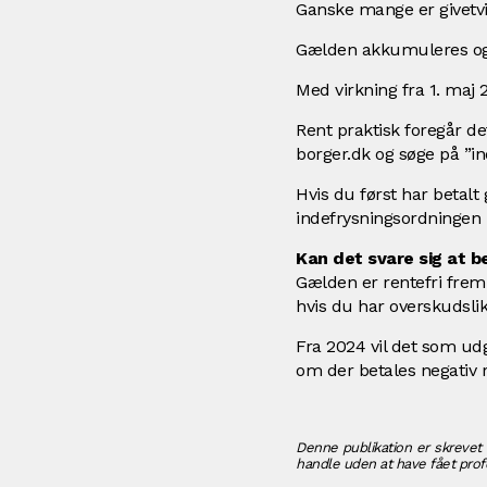
Ganske mange er givetvi
Gælden akkumuleres og s
Med virkning fra 1. maj
Rent praktisk foregår de
borger.dk og søge på ”in
Hvis du først har betalt
indefrysningsordningen ig
Kan det svare sig at b
Gælden er rentefri frem
hvis du har overskudslikv
Fra 2024 vil det som ud
om der betales negativ re
Denne publikation er skrevet 
handle uden at have fået profe