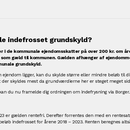
le indefrosset grundskyld?
ger i de kommunale ejendomsskatter på over 200 kr. om år
nu som gæld til kommunen. Gælden afhænger af ejendomme
munale grundskyld.
din ejendom ligger, kan du skylde større eller mindre beløb til
 at der skyldes mest da grundværdierne her er steget meget si
kan du nu framelde dig ordningen om indefrysning via Borger
3 er gælden rentefri. Derefter forrentes den med en rentesats
beløb indefrosset for årene 2018 – 2023. Renten beregnes alts