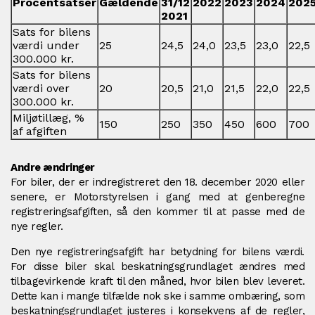
Procentsatser
Gældende
31/12
2022
2023
2024
202
2021
Sats for bilens
værdi under
25
24,5
24,0
23,5
23,0
22,5
300.000 kr.
Sats for bilens
værdi over
20
20,5
21,0
21,5
22,0
22,5
300.000 kr.
Miljøtillæg, %
150
250
350
450
600
700
af afgiften
Andre ændringer
For biler, der er indregistreret den 18. december 2020 eller
senere, er Motorstyrelsen i gang med at genberegne
registreringsafgiften, så den kommer til at passe med de
nye regler.
Den nye registreringsafgift har betydning for bilens værdi.
For disse biler skal beskatningsgrundlaget ændres med
tilbagevirkende kraft til den måned, hvor bilen blev leveret.
Dette kan i mange tilfælde nok ske i samme ombæring, som
beskatningsgrundlaget justeres i konsekvens af de regler,