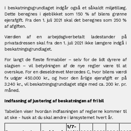
I beskatningsgrundlaget indgår også et såkaldt miljøtillæg.
Dette beregnes i øjeblikket som 150 % af bilens grønne
ejerafgift. Fra den 1. juli 2021 skal det beregnes som 250 %
af afgiften.
Værdien af en arbejdsgiverbetalt ladestander på
privatadressen skal fra den 1. juli 2021 ikke længere indgå i
beskatningsgrundlaget.
For langt de fleste firmabiler – selv for de lidt dyrere af
slagsen – vil betydningen af de nye regler være til at
overskue. For en dieseldrevet Mercedes C, hvor bilens værdi
fx udgør 450.000 kr., og hvor den årlige ejerafgift er på
3.240 kr., vil beskatningsgrundlaget stige med ca. 200 kr. pr.
måned.
Indfasning af justering af beskatningen af fri bil
Tabellen viser hvordan indfasningen af reglerne kommer til
at ske - husk at du skal ændre i lønsystemet hvert år.
1/7-