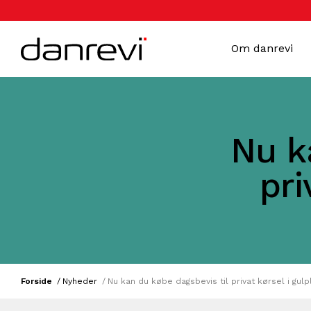
Om danrevi
Nu k
pri
Forside
Nyheder
Nu kan du købe dagsbevis til privat kørsel i gul