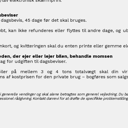
n//lav elektronisk skærmprint
sbeviser
 dagsbevis, 45 dage før det skal bruges.
bt, kan ikke refunderes eller flyttes til andre dage, og 
kort, og kvitteringen skal du enten printe eller gemme el
den, der ejer eller lejer bilen, behandle momsen
g for udgiften til dagsbeviser.
 biler på mellem 3 og 4 tons totalvægt skal din v
af kostprisen for den private brug – bogføres som sal
i generelle vendinger og skal alene betragtes som generel vejledning. Du bø
ssionel rådgivning. Kontakt danrevi for at drøfte de specifikke problemstilling