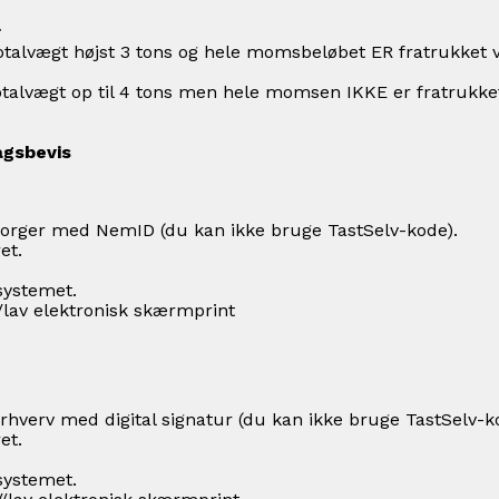
r
 totalvægt højst 3 tons og hele momsbeløbet ER fratrukket v
 totalvægt op til 4 tons men hele momsen IKKE er fratrukket
agsbevis
Borger med NemID (du kan ikke bruge TastSelv-kode).
et.
 systemet.
n/lav elektronisk skærmprint
rhverv med digital signatur (du kan ikke bruge TastSelv-k
et.
 systemet.