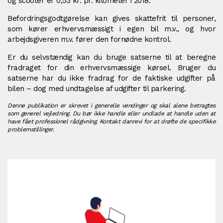
og scooter er 0,53 kr. pr. kilometer i 2018.
Befordringsgodtgørelse kan gives skattefrit til personer,
som kører erhvervsmæssigt i egen bil m.v., og hvor
arbejdsgiveren m.v. fører den fornødne kontrol.
Er du selvstændig kan du bruge satserne til at beregne
fradraget for din erhvervsmæssige kørsel. Bruger du
satserne har du ikke fradrag for de faktiske udgifter på
bilen – dog med undtagelse af udgifter til parkering.
Denne publikation er skrevet i generelle vendinger og skal alene betragtes
som generel vejledning. Du bør ikke handle eller undlade at handle uden at
have fået professionel rådgivning. Kontakt danrevi for at drøfte de specifikke
problemstillinger.