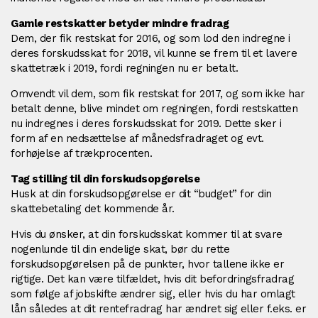
Gamle restskatter betyder mindre fradrag
Dem, der fik restskat for 2016, og som lod den indregne i
deres forskudsskat for 2018, vil kunne se frem til et lavere
skattetræk i 2019, fordi regningen nu er betalt.
Omvendt vil dem, som fik restskat for 2017, og som ikke har
betalt denne, blive mindet om regningen, fordi restskatten
nu indregnes i deres forskudsskat for 2019. Dette sker i
form af en nedsættelse af månedsfradraget og evt.
forhøjelse af trækprocenten.
Tag stilling til din forskudsopgørelse
Husk at din forskudsopgørelse er dit “budget” for din
skattebetaling det kommende år.
Hvis du ønsker, at din forskudsskat kommer til at svare
nogenlunde til din endelige skat, bør du rette
forskudsopgørelsen på de punkter, hvor tallene ikke er
rigtige. Det kan være tilfældet, hvis dit befordringsfradrag
som følge af jobskifte ændrer sig, eller hvis du har omlagt
lån således at dit rentefradrag har ændret sig eller f.eks. er