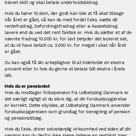
blevet skilt og skal betale underholdsbidrag.
Hvis du hører til dem, der godt kan lide at få skat tilbage
når året er gået, så kan du med fordel f.eks. sætte dit
rentefradrag, befordringsfradrag eller a-kassebidrag
lavere end du ved det rent faktisk er. Hvis du sætter et af de
nævnte fradrag 10.000 kr. for lavt betyder det isoleret set,
at du vil have betalt ca. 3.000 kr. for meget i skat når året
er gået.
Du kan også få din arbejdsgiver til at indeholde en ekstra
procent eller to hvis du gerne vil betale lidt ekstra i årets
løb.
Hvis du er pensionist
Hvis du modtager folkepension fra Udbetaling Danmark er
det særligt vigtigt at du sikre dig, at din forskudsopgørelse
er korrekt. Dette skyldes, at Udbetaling Danmark anvender
forskudsopgørelsen som grundlag for beregning af pension
og pensionstillæg.
Hvis du f.eks. driver selvstændig virksomhed ved siden af din
pension kan du derfor ikke alene risikere en restskat men