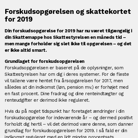
Forskudsopgørelsen og skattekortet
for 2019
Din forskudsopgørelse for 2019 har nu været tilgængelig i
din Skattemappe hos Skattestyrelsen en måneds tid –
men mange forholder sig slet ikke til opgørelsen – og det
er ikke altid smart.
Grundlaget for forskudsopgørelsen
Forskudsopgørelsen er baseret på de oplysninger, som
Skattestyrelsen har om dig i deres systemer. For de fleste
vil tallene være hentet fra årsopgørelsen for 2017, men
således at din indkomst (løn, pension mv.) er forhøjet med
en fast procent. Dine fradrag og dine renteindtægter og
renteudgifter er derimod ikke reguleret.
Hvis du på noget tidspunkt har foretaget ændringer i din
forskudsopgørelse for indeværende år – og dermed positivt
forholdt dig hertil – vil det derimod være denne, som danner
grundlag for forskudsopgørelsen for 2019. I så fald er din
indkomst reguleret med en lidt mindre procentsats.